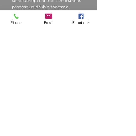
soirée exceptionnelle, Lambda vous 
propose un double spectacle. 

Une suggestion secrète et la 
musicienne fait naître les sons. Les 
Phone
Email
Facebook
comédiens feront résonance aux 
harmonies en improvisant, à leur 
tour, des histoires, des fables, des 
anecdotes… 

Laissons la musique et l’imagination 
prendre le pouvoir ! 
Partager cet
événement