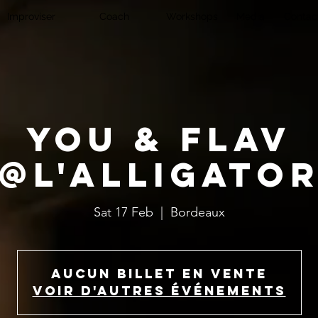
Improviser
Coach
Workshops
Media
Contac
You & Flav
@L'Alligato
Sat 17 Feb
  |  
Bordeaux
Aucun billet en vente
Voir d'autres événements