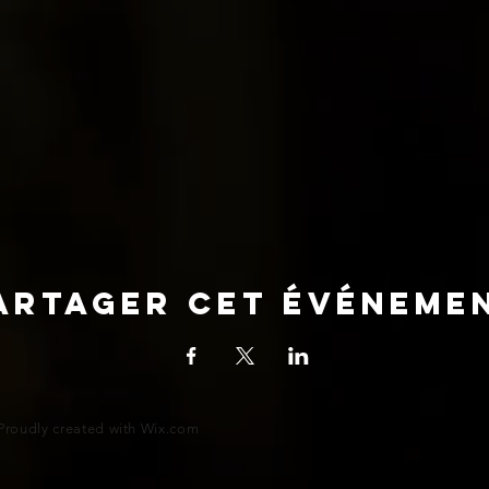
artager cet événeme
Proudly created with
Wix.com