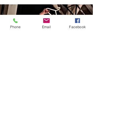
Phone
Email
Facebook
Explorez
l'impro avec
Flavien
En savoir plus
Site de la Compagnie le Théâtre de